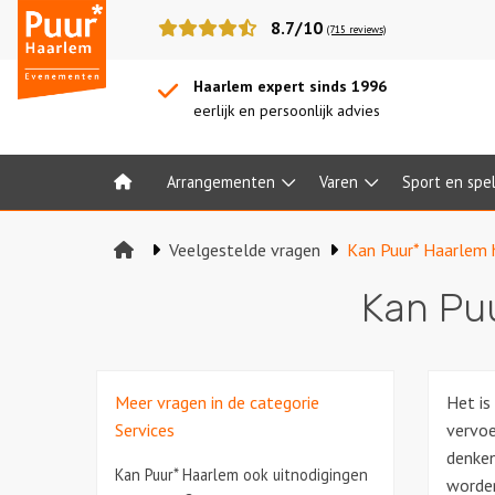
Puur*
8.7/10
(715 reviews)
Haarlem
bedrijfsuitjes
Haarlem expert sinds 1996
eerlijk en persoonlijk advies
Arrangementen
Varen
Sport en spe
Home
Veelgestelde vragen
Kan Puur* Haarlem 
Kan Puu
Meer vragen in de categorie
Het is
Services
vervoe
denken
Kan Puur* Haarlem ook uitnodigingen
worden