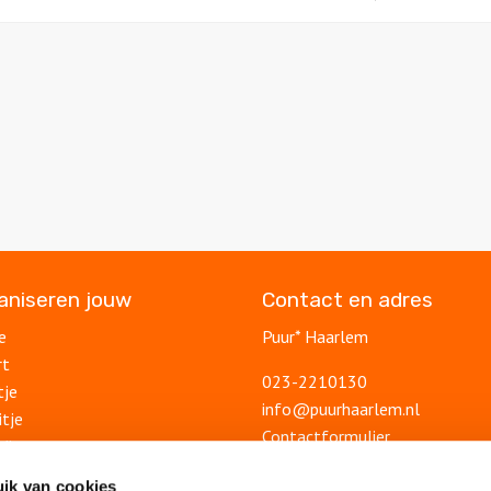
ganiseren jouw
Contact en adres
e
Puur* Haarlem
rt
023-2210130
tje
info@puurhaarlem.nl
itje
Contactformulier
ding
uitje
Blog
ik van cookies