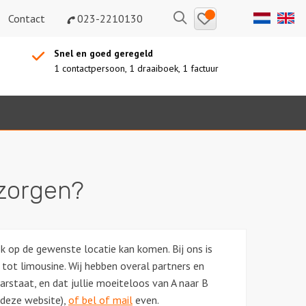
Bewaarde
Zoeken
Contact
023-2210130
uitjes
Snel en goed geregeld
1 contactpersoon, 1 draaiboek, 1 factuur
rzorgen?
ok op de gewenste locatie kan komen. Bij ons is
tot limousine. Wij hebben overal partners en
arstaat, en dat jullie moeiteloos van A naar B
 deze website),
of bel of mail
even.