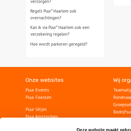
verzorgen?
Regelt Puur* Haarlem ook
overnachtingen?
Kan ik via Puur* Haarlem ook een
verzekering regelen?
Hoe wordt parkeren geregeld?
Onze websites
Wij or
Puur Events
Teamuitj
Puur Feesten
Rondvaa
Groepsui
Puur Uitjes
Bedrijfsu
Puur Amsterdam
Teambuil
Puur Utrecht
Afdelings
Deze website maakt gebru
Puur Rotterdam