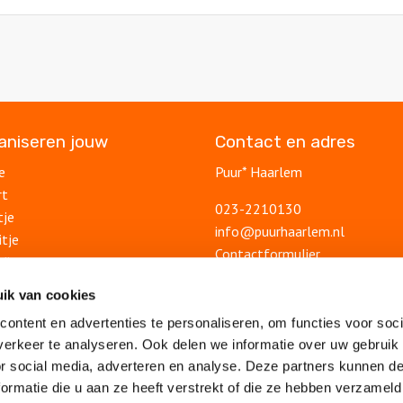
ganiseren jouw
Contact en adres
e
Puur* Haarlem
rt
023-2210130
tje
info@puurhaarlem.nl
itje
Contactformulier
ding
uitje
Blog
ik van cookies
lsuitje
Ontdek Haarlem
ontent en advertenties te personaliseren, om functies voor soci
Veelgestelde vragen
feest
erkeer te analyseren. Ook delen we informatie over uw gebruik
Algemene voorwaarden
lsfeest
or social media, adverteren en analyse. Deze partners kunnen 
Privacy statement
ormatie die u aan ze heeft verstrekt of die ze hebben verzameld
feest