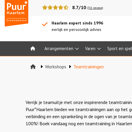
Puur*
8.7/10
(715 reviews)
Haarlem
bedrijfsuitjes
Haarlem expert sinds 1996
eerlijk en persoonlijk advies
Arrangementen
Varen
Sport en spe
Home
Workshops
Teamtrainingen
Verrijk je teamuitje met onze inspirerende teamtrainin
Puur*Haarlem bieden we teamtrainingen aan op het geb
verbinding en een sprankeling in de ogen van je tea
100%! Boek vandaag nog een teamtraining in Haarlem