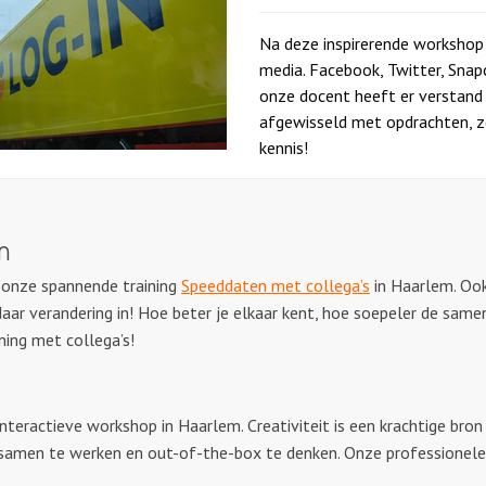
p
Na deze inspirerende workshop 
media. Facebook, Twitter, Snap
onze docent heeft er verstand
afgewisseld met opdrachten, zo
kennis!
m
 onze spannende training
Speeddaten met collega’s
in Haarlem. Ook
daar verandering in! Hoe beter je elkaar kent, hoe soepeler de sam
ning met collega’s!
interactieve workshop in Haarlem. Creativiteit is een krachtige bro
amen te werken en out-of-the-box te denken. Onze professionele be