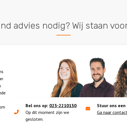
vend advies nodig? Wij staan voor 
ns
an
n
nde
Bel ons op:
023-2210130
Stuur ons een 
rom
Op dit moment zijn we
Ga naar contac
gesloten.