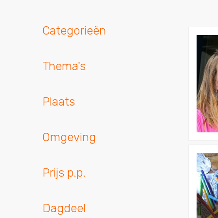
Categorieën
Bekijk
Worksho
Positivite
Thema's
Plaats
Omgeving
Bekijk
Mindmap
Prijs p.p.
Worksho
Dagdeel