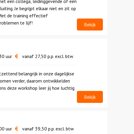
met een collega, leidinggevende of een
iting. Je begrijpt elkaar niet en zit op
et de training effectief
roblemen te lijf!
Bekijk
30 uur
vanaf
27,50
p.p.
excl. btw
zettend belangrijk in onze dagelijkse
 komen verder, daarom ontwikkelden
dens deze workshop leer jij hoe luchtig
Bekijk
00 uur
vanaf
39,50
p.p.
excl. btw