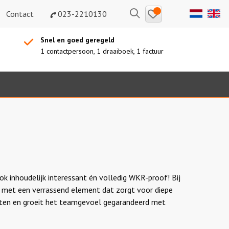
Bewaarde
Zoeken
Contact
023-2210130
uitjes
Snel en goed geregeld
1 contactpersoon, 1 draaiboek, 1 factuur
ook inhoudelijk interessant én volledig WKR-proof! Bij
én met een verrassend element dat zorgt voor diepe
chten en groeit het teamgevoel gegarandeerd met