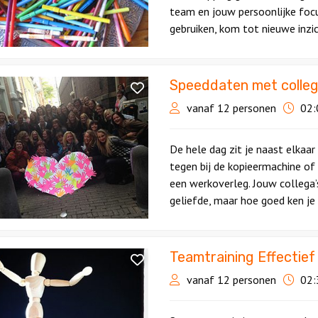
team en jouw persoonlijke focu
gebruiken, kom tot nieuwe inzi
Speeddaten met colleg
ten
vanaf 12 personen
02:
De hele dag zit je naast elkaar
tegen bij de kopieermachine of 
een werkoverleg. Jouw collega’s
geliefde, maar hoe goed ken je
Teamtraining Effectie
ning
f
vanaf 12 personen
02:
ceren