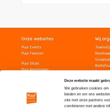
Onze websites
Wij or
Puur Events
Teamuitj
Puur Feesten
Rondvaa
Groepsui
Puur Uitjes
Bedrijfsu
Puur Amsterdam
Teambuil
Puur Utrecht
Afdelings
Deze website maakt gebru
Puur Rotterdam
Personee
Puur Den Haag
We gebruiken cookies om c
Bedrijfs
bieden en om ons websitev
Escape Room Mysterium
Personee
site met onze partners vo
Vergaderruimte De Grote Werf
combineren met andere inf
Jubileum