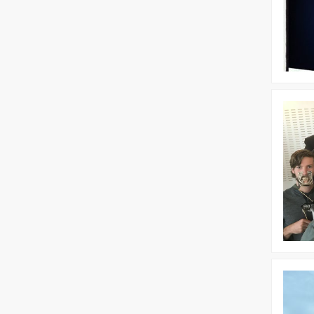
Bekijk
Worksho
Creativit
Bekijk
Social
Media