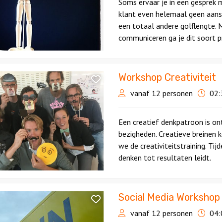
Soms ervaar je in een gesprek 
klant even helemaal geen aanslu
een totaal andere golflengte. M
communiceren ga je dit soort p
Workshop Creativiteit
p
eit
vanaf 12 personen
02:
Een creatief denkpatroon is ont
bezigheden. Creatieve breinen
we de creativiteitstraining. Tij
denken tot resultaten leidt.
Social Media Workshop
vanaf 12 personen
04: