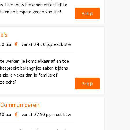
s. Leer jouw hersenen effectief te
chten en bespaar zeeën van tijd!
Bekijk
a's
00 uur
vanaf
24,50
p.p.
excl. btw
 te werken, je komt elkaar af en toe
bespreekt belangrijke zaken tijdens
 zie je vaker dan je familie of
 ze echt?
Bekijk
f Communiceren
30 uur
vanaf
27,50
p.p.
excl. btw