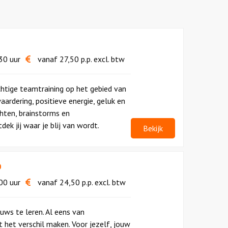
30 uur
vanaf
27,50
p.p.
excl. btw
rachtige teamtraining op het gebied van
aardering, positieve energie, geluk en
hten, brainstorms en
k jij waar je blij van wordt.
Bekijk
p
00 uur
vanaf
24,50
p.p.
excl. btw
euws te leren. Al eens van
het verschil maken. Voor jezelf, jouw