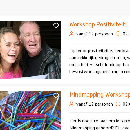
Workshop Positiviteit!
p
it!
vanaf 12 personen
02:
Tijd voor positiviteit is een k
aantrekkelijk gedrag, dromen, w
meer. Met verschillende opdrac
bewustwordingsoefeningen ontde
Mindmapping Worksho
ping
p
vanaf 12 personen
02:
Het is nooit te laat om iets ni
Mindmapping gehoord? Dit gaat 