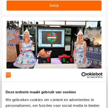
Bekijk
Bekijk
Gek
op
Holland
Dinnershow
Gek op Holland Dinnershow
vanaf 40 personen
03:30 uur
Deze website maakt gebruik van cookies
vanaf
52,50
p.p.
excl. btw
We gebruiken cookies om content en advertenties te
Welkom bij de allermooiste dinnershow van eigen bodem.
personaliseren, om functies voor social media te bieden