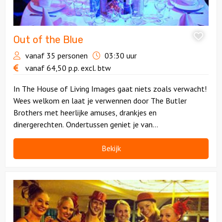
Out of the Blue
vanaf 35 personen
03:30 uur
vanaf
64,50
p.p.
excl. btw
In The House of Living Images gaat niets zoals verwacht!
Wees welkom en laat je verwennen door The Butler
Brothers met heerlijke amuses, drankjes en
dinergerechten. Ondertussen geniet je van
verbazingwekkend goed entertainment. Onvergetelijk!
Bekijk
Bekijk
Cirque
varieté