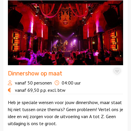
Dinnershow
op
maat
Dinnershow op maat
vanaf 50 personen
04:00 uur
vanaf
69,50
p.p.
excl. btw
Heb je speciale wensen voor jouw dinnershow, maar staat
hij niet tussen onze thema’s? Geen probleem! Vertel ons je
idee en wij zorgen voor de uitvoering van A tot Z. Geen
uitdaging is ons te groot.