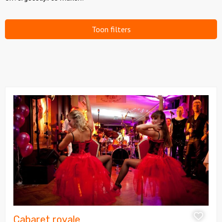
Over ons
Toon filters
Bekijk
Cabaret
royale
Cabaret royale