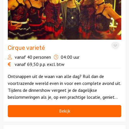
Cirque varieté
vanaf 40 personen
04:00 uur
vanaf
69,50
p.p.
excl. btw
Ontsnappen uit de waan van alle dag? Ruil dan de
voortrazende wereld even in voor een complete avond uit.
Tijdens de dinnershow vergeet je de dagelijkse
beslommeringen als je, op een prachtige locatie, geniet
van een verrassend meergangen-diner dat jouw
smaakpapillen doet (mee)dansen!
Bekijk
Bekijk