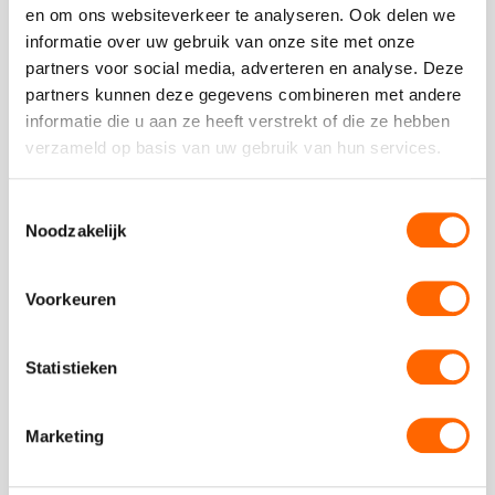
Heintje zong niet voor niets uit volle borst: ‘Ik hou van
en om ons websiteverkeer te analyseren. Ook delen we
Holland, landje aan de Zuiderzeeee….” Denk je aan
informatie over uw gebruik van onze site met onze
Holland dan denk je aan molens, tulpen, klompen en kaas.
partners voor social media, adverteren en analyse. Deze
Maar ook aan Hollandse sfeer en gezelligheid.
partners kunnen deze gegevens combineren met andere
Bekijk
informatie die u aan ze heeft verstrekt of die ze hebben
verzameld op basis van uw gebruik van hun services.
Bekijk
Toestemmingsselectie
Around
Noodzakelijk
the
World
Voorkeuren
Statistieken
Marketing
Around the World