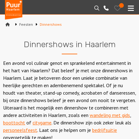
Puur*
Bewaarde
Zoeken
023-
uitjes
Haarlem
M
2210130
bedrijfsuitjes
Feesten
Dinnershows
Home
Dinnershows in Haarlem
Arrangementen
Varen
Een avond vol culinair genot en sprankelend entertainment in
het hart van Haarlem? Dat beleef je met onze dinnershows in
Sport en spel
Haarlem. Laat je betoveren door een unieke combinatie van
heerlijke gerechten en adembenemend spektakel. Of je nu
Workshops
houdt van theater, stand-up comedy, acrobaten of danseressen,
bij onze dinnershows beleef je een avond om nooit te vergeten.
Rondleidingen
Uiteraard is het mogelijk een dinnershow te combineren met
andere activiteiten in Haarlem, zoals een
wandeling met gids
,
Locaties
boottocht
of
citygame
. De dinnershow zijn ook zeker leuk als
personeelsfeest
. Laat ons je helpen om je
bedrijfsuitje
onvergetelijk te maken!
Feesten