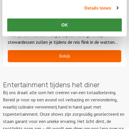
vanaf 40 personen
04:00 uur
Details tonen
vanaf
69,50
p.p.
excl. btw
Pak je koffer in en leg je paspoort klaar, want tijdens deze
OK
dinnershow maak je een wereldreis om nooit te vergeten!
Waar je ook naartoe vliegt, Captain George en zijn
stewardessen zullen je tijdens de reis flink in de watten
leggen.
Bekijk
Entertainment tijdens het diner
Bij ons draait alle som het creëren van een totaalbeleving.
Bereid je voor op een avond vol verbazing en verwondering,
waarbij culinaire verwennerij hand in hand gaat met
topentertainment. Onze shows zijn zorgvuldig geselecteerd en
staan garant voor een unieke ervaring. Het licht dimt, de
spotlights gaan aan – dit wordt een diner om nog lang over na