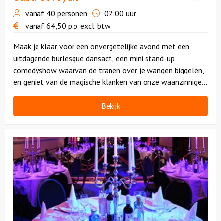
vanaf 40 personen
02:00 uur
vanaf
64,50
p.p.
excl. btw
Maak je klaar voor een onvergetelijke avond met een
uitdagende burlesque dansact, een mini stand-up
comedyshow waarvan de tranen over je wangen biggelen,
en geniet van de magische klanken van onze waanzinnige
zangeres. En dat is niet de enige magie op de avond...
Bekijk
Bekijk
Out
of
the
Blue