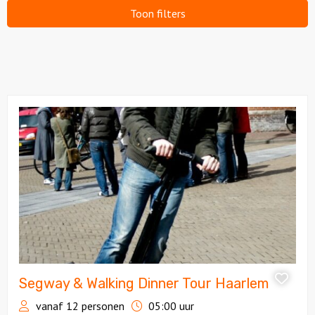
Toon filters
Over ons
Bekijk
Segway
&
Walking
Dinner
Tour
Haarlem
Segway & Walking Dinner Tour Haarlem
vanaf 12 personen
05:00 uur