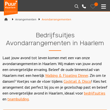
Puur*
Bewaarde
Zoeken
023-
uitjes
Haarlem
M
2210130
bedrijfsuitjes
Arrangementen
Avondarrangementen
Home
Bedrijfsuitjes
Arrangementen
Avondarrangementen in Haarlem
Varen
Laat jouw avond tot leven komen met een van onze
Sport en spel
avondarrangementen in Haarlem. Wij maken van jouw avond
een onvergetelijke ervaring. Beleef de oude binnenstad van
Workshops
Haarlem met een heerlijk
Walking & Floating Dinner
. Zin om te
dansen? Voetjes van de vloer tijdens
Cocktail & Disco
! Kies het
Rondleidingen
arrangement dat perfect bij jou en je gezelschap past en beleef
een onvergetelijke avond in Haarlem, ideaal voor
bedrijfsuitjes
Locaties
en
teambuilding
.
Feesten