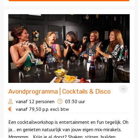
Bekijk
Avondprogramma
|
Cocktails
&
Disco
Avondprogramma | Cocktails & Disco
vanaf 12 personen
03:30 uur
vanaf
79,50
p.p.
excl. btw
Een cocktailworkshop is entertainment en fun tegelijk. Oh
ja… en genieten natuurlijk van jouw eigen mix-mirakels.
Mmmmm... Krijg je al dorst? Shaken, stirren, builden,