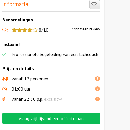
Like!
Informatie
Beoordelingen
View
Schrijf een review
8/10
more
Inclusief
reviews
Professionele begeleiding van een lachcoach
Prijs en details
vanaf 12 personen
01:00 uur
vanaf
22,50
p.p.
excl. btw
Vraag vrijblijvend een offerte aan