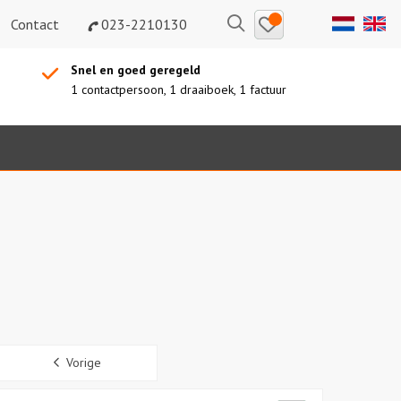
Bewaarde
Zoeken
Contact
023-2210130
uitjes
Snel en goed geregeld
1 contactpersoon, 1 draaiboek, 1 factuur
Sidebar
Vorige