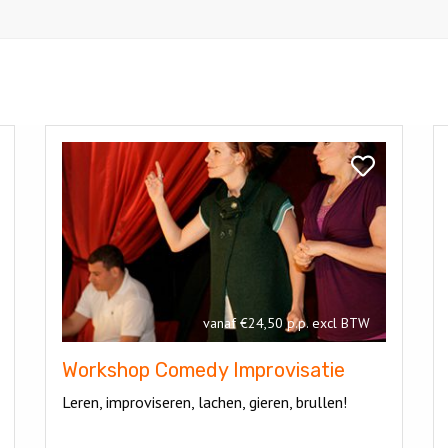
Bekijk
Be
Workshop
H
k
Bekijk
Comedy
W
b
Workshop
Improvisatie
shop
Comedy
Improvisatie
vanaf €24,50 p.p. excl BTW
Workshop Comedy Improvisatie
Leren, improviseren, lachen, gieren, brullen!