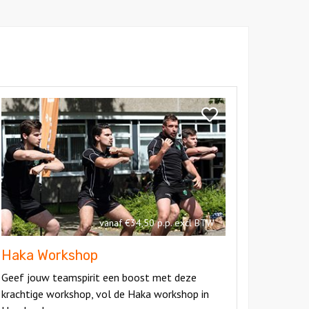
kijk
aka
Bekijk
orkshop
Haka
Workshop
vanaf €34,50 p.p. excl BTW
Haka Workshop
Geef jouw teamspirit een boost met deze
krachtige workshop, vol de Haka workshop in