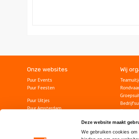
Onze websites
Wij or
Puur Events
Teamuitj
Puur Feesten
Rondvaa
Groepsui
Puur Uitjes
Bedrijfsu
Puur Amsterdam
Teambuil
Puur Utrecht
Afdelings
Deze website maakt gebru
Puur Rotterdam
Personee
Puur Den Haag
We gebruiken cookies om c