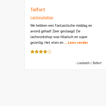
Telfort
Lachworkshop
We hebben een fantastische middag en
avond gehad! Zeer geslaagd. De
lachworkshop was hilarisch en super
gezellig. Het eten en
... Lees verder
Deze
review
kreeg
- Liesbeth | Telfort
als
cijfer
een
4.5