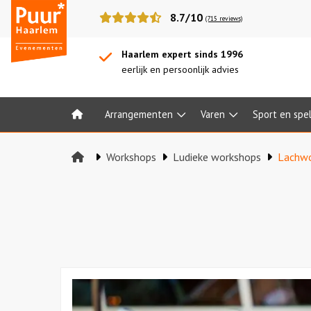
Puur*
8.7/10
(715 reviews)
Haarlem
bedrijfsuitjes
Haarlem expert sinds 1996
eerlijk en persoonlijk advies
Arrangementen
Varen
Sport en spe
Home
Workshops
Ludieke workshops
Lachw