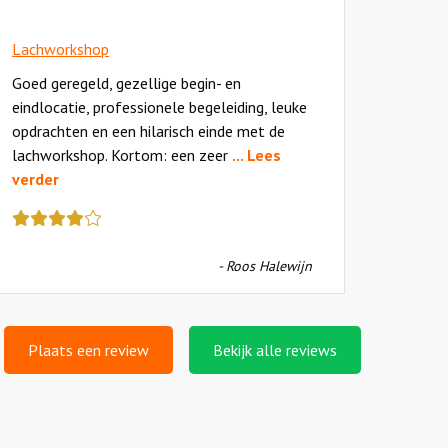
Lachworkshop
Goed geregeld, gezellige begin- en
eindlocatie, professionele begeleiding, leuke
opdrachten en een hilarisch einde met de
lachworkshop. Kortom: een zeer
... Lees
verder
Deze
review
kreeg
- Roos Halewijn
als
cijfer
een
4.5
Plaats een review
Bekijk alle reviews