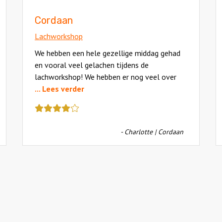
Cordaan
Lachworkshop
We hebben een hele gezellige middag gehad
en vooral veel gelachen tijdens de
lachworkshop! We hebben er nog veel over
... Lees verder
Deze
review
kreeg
- Charlotte | Cordaan
als
cijfer
een
4.5