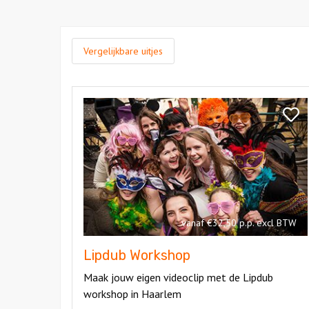
Vergelijkbare uitjes
Bekijk
Lipdub
Bekij
Workshop
Lipdu
Work
vanaf €32,50 p.p. excl BTW
Lipdub Workshop
Maak jouw eigen videoclip met de Lipdub
workshop in Haarlem