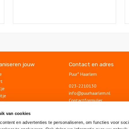
ganiseren jouw
Contact en adres
e
Puur* Haarlem
rt
023-2210130
tje
info@puurhaarlem.nl
itje
Contactformulier
ding
uitje
Blog
ik van cookies
lsuitje
Ontdek Haarlem
ontent en advertenties te personaliseren, om functies voor soci
Veelgestelde vragen