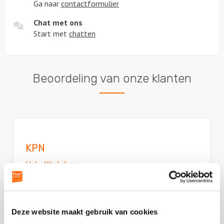
Ga naar
contactformulier
Chat met ons
Start met
chatten
Beoordeling van onze klanten
KPN
Haka Workshop
Het ging super en was heel erg leuk. Ja, gewoon
dikke punten voor Robert en Frank!
Deze
Deze website maakt gebruik van cookies
review