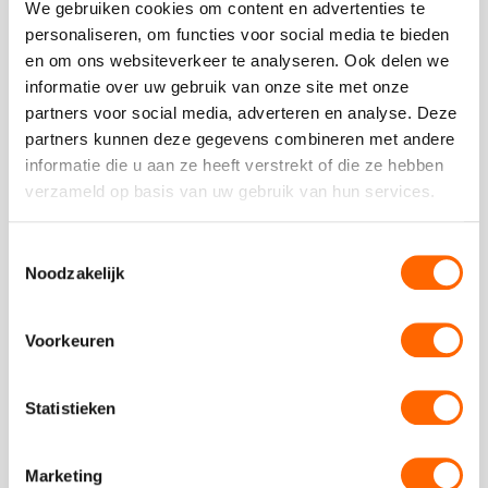
We gebruiken cookies om content en advertenties te
kreeg
- Annechien | KPN
personaliseren, om functies voor social media te bieden
als
en om ons websiteverkeer te analyseren. Ook delen we
cijfer
informatie over uw gebruik van onze site met onze
een
partners voor social media, adverteren en analyse. Deze
5
partners kunnen deze gegevens combineren met andere
Plaats een review
informatie die u aan ze heeft verstrekt of die ze hebben
Bekijk alle reviews
verzameld op basis van uw gebruik van hun services.
Toestemmingsselectie
Noodzakelijk
Vergelijkbare uitjes
Voorkeuren
Bekijk
Statistieken
Bamboe
Bekijk
Workshop
Bamboe
Workshop
Marketing