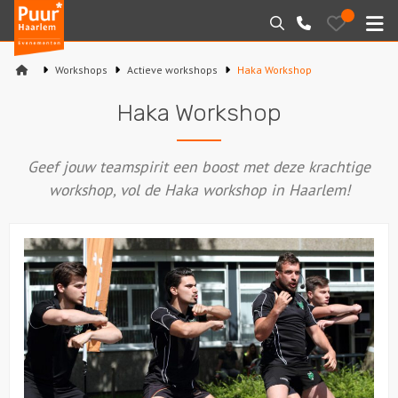
Puur*
Bewaarde
Zoeken
023-
uitjes
Haarlem
M
2210130
bedrijfsuitjes
Workshops
Actieve workshops
Haka Workshop
Home
Haka Workshop
Arrangementen
Geef jouw teamspirit een boost met deze krachtige
Varen
workshop, vol de Haka workshop in Haarlem!
Sport en spel
Workshops
Rondleidingen
Locaties
Feesten