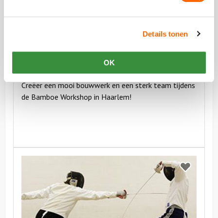
Details tonen
vanaf €19,50 p.p. excl BTW
OK
Bamboe Workshop
Creëer een mooi bouwwerk en een sterk team tijdens
de Bamboe Workshop in Haarlem!
Bekijk
Workshop
Bekijk
Schermen
Workshop
Schermen