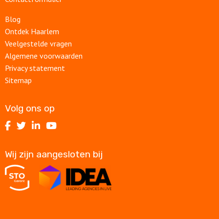
Blog
Ontdek Haarlem
Veelgestelde vragen
Algemene voorwaarden
Privacy statement
Sitemap
Volg ons op
Volg
Volg
Volg
Volg
ons
ons
ons
ons
op
op
op
op
Wij zijn aangesloten bij
Facebook
Twitter
LinkedIn
Youtube