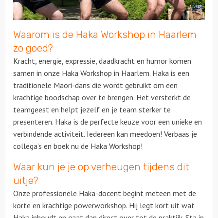
Over ons
Waarom is de Haka Workshop in Haarlem
zo goed?
Kracht, energie, expressie, daadkracht en humor komen
samen in onze
Haka
Workshop in Haarlem.
Haka
is een
traditionele Maori-dans die wordt gebruikt om een
krachtige boodschap over te brengen. Het versterkt de
teamgeest en helpt jezelf en je team sterker te
presenteren.
Haka
is de perfecte keuze voor een unieke en
verbindende activiteit. Iedereen kan meedoen! Verbaas je
collega’s en boek nu de
Haka
Workshop!
Waar kun je je op verheugen tijdens dit
uitje?
Onze professionele
Haka
-docent begint meteen met de
korte en krachtige powerworkshop. Hij legt kort uit wat
Haka
inhoudt en gaat dan direct over tot de praktijk. Sta in