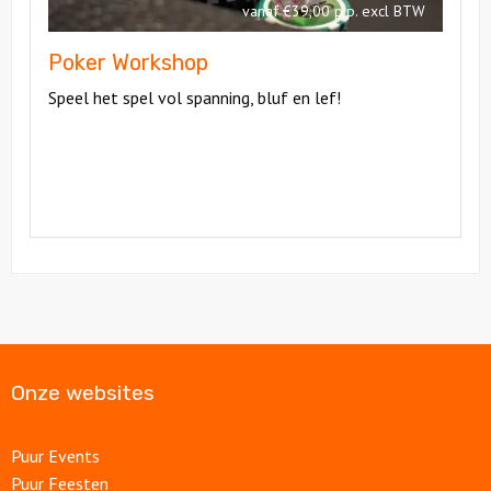
vanaf €39,00 p.p. excl BTW
Poker Workshop
Speel het spel vol spanning, bluf en lef!
Onze websites
Puur Events
Puur Feesten