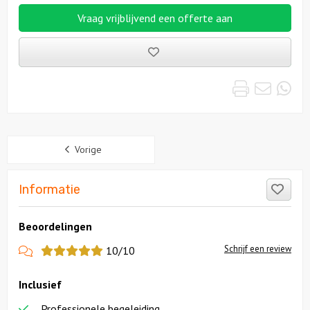
Vraag vrijblijvend een offerte aan
Bewaarde
uitjes
Print
Emai
Wh
Sidebar
Vorige
Like
Informatie
Beoordelingen
View
Schrijf een review
10/10
more
Inclusief
reviews
Professionele begeleiding