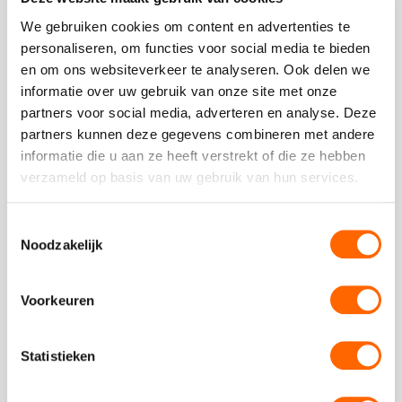
kreeg
- Cynthia K.
als
We gebruiken cookies om content en advertenties te
cijfer
personaliseren, om functies voor social media te bieden
een
en om ons websiteverkeer te analyseren. Ook delen we
4.5
informatie over uw gebruik van onze site met onze
partners voor social media, adverteren en analyse. Deze
partners kunnen deze gegevens combineren met andere
informatie die u aan ze heeft verstrekt of die ze hebben
Plaats een review
verzameld op basis van uw gebruik van hun services.
Bekijk alle reviews
Toestemmingsselectie
Noodzakelijk
Voorkeuren
Vergelijkbare uitjes
Statistieken
Bekijk
Kook
Bekijk