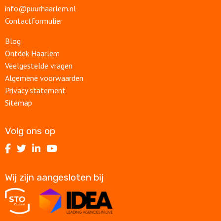
info@puurhaarlem.nl
Contactformulier
Blog
Ontdek Haarlem
Veelgestelde vragen
Algemene voorwaarden
Privacy statement
Sitemap
Volg ons op
Volg
Volg
Volg
Volg
ons
ons
ons
ons
op
op
op
op
Wij zijn aangesloten bij
Facebook
Twitter
LinkedIn
Youtube