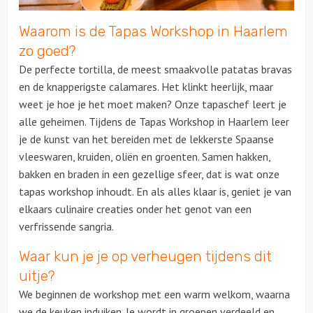
Waarom is de Tapas Workshop in Haarlem
Over ons
zo goed?
De perfecte tortilla, de meest smaakvolle
patatas
bravas
en de knapperigste
calamares
. Het klinkt heerlijk, maar
weet je hoe je het moet maken? Onze
tapaschef
leert je
alle geheimen. Tijdens de Tapas Workshop in Haarlem leer
je de kunst van het bereiden met de lekkerste Spaanse
vleeswaren, kruiden, oliën en groenten. Samen hakken,
bakken en braden in een gezellige sfeer, dat is wat onze
tapas workshop inhoudt. En als alles klaar is, geniet je van
elkaars culinaire creaties onder het genot van een
verfrissende sangria.
Waar kun je je op verheugen tijdens dit
uitje?
We beginnen de workshop met een warm welkom, waarna
we de keuken induiken. Je wordt in groepen verdeeld en