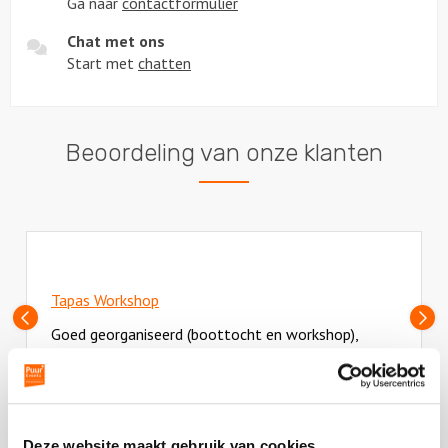
Ga naar
contactformulier
Chat met ons
Start met
chatten
Beoordeling van onze klanten
Tapas Workshop
Vorige
V
Goed georganiseerd (boottocht en workshop),
slide
sl
lekker gegeten en ongedwongen sfeer. Nogmaals
bedankt!
Deze
review
Deze website maakt gebruik van cookies