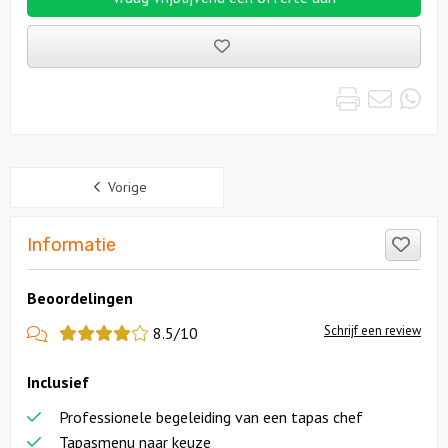
Bewaarde
uitjes
Print
Emai
Wh
Sidebar
Vorige
Like
Informatie
Beoordelingen
View
Schrijf een review
8.5/10
more
Inclusief
reviews
Professionele begeleiding van een tapas chef
Tapasmenu naar keuze