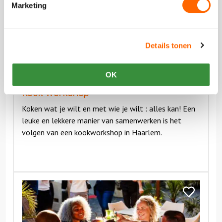
Workshop
Kook
Marketing
Workshop
Details tonen
vanaf €89,50 p.p. excl BTW
OK
Kook Workshop
Koken wat je wilt en met wie je wilt : alles kan! Een
leuke en lekkere manier van samenwerken is het
volgen van een kookworkshop in Haarlem.
Bekijk
Cocktail
Bekijk
Workshop
Cocktail
Workshop