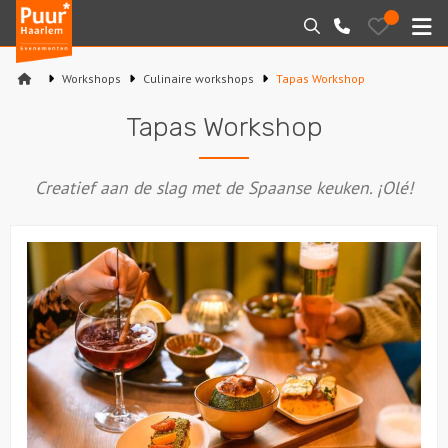
Puur*
Bewaarde
Zoeken
023-
uitjes
Haarlem
M
2210130
bedrijfsuitjes
Workshops
Culinaire workshops
Tapas Workshop
Home
Tapas Workshop
Arrangementen
Creatief aan de slag met de Spaanse keuken. ¡Olé!
Varen
Sport en spel
Workshops
Rondleidingen
Locaties
Feesten