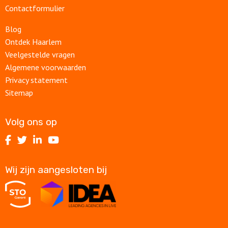
Contactformulier
Blog
Ontdek Haarlem
Veelgestelde vragen
Algemene voorwaarden
Privacy statement
Sitemap
Volg ons op
Volg
Volg
Volg
Volg
ons
ons
ons
ons
op
op
op
op
Wij zijn aangesloten bij
Facebook
Twitter
LinkedIn
Youtube