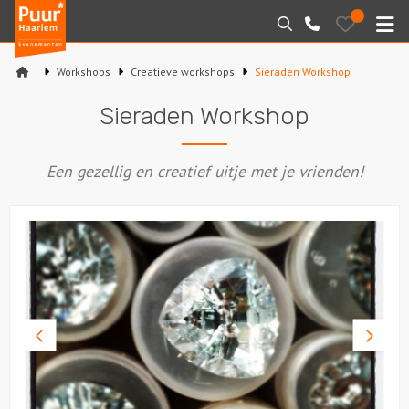
Puur*
Bewaarde
Zoeken
023-
uitjes
Haarlem
M
2210130
bedrijfsuitjes
Workshops
Creatieve workshops
Sieraden Workshop
Home
Sieraden Workshop
Arrangementen
Een gezellig en creatief uitje met je vrienden!
Varen
Sport en spel
Workshops
Rondleidingen
Vorige
Volge
foto
foto
Locaties
Feesten