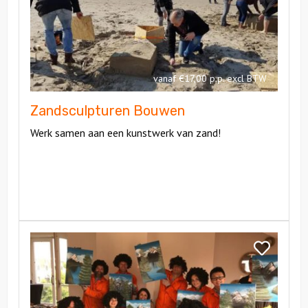
Bouwen
vanaf €17,00 p.p. excl BTW
Zandsculpturen Bouwen
Werk samen aan een kunstwerk van zand!
Bekijk
Bob
Bekijk
Ross
Bob
Workshop
Ross
Workshop