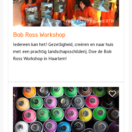
vanaf €37,50 p.p. excl BTW
Bob Ross Workshop
Iedereen kan het! Gezelligheid, creëren en naar huis
met een prachtig landschapsschilderij. Doe de Bob
Ross Workshop in Haarlem!
Bekijk
Graffiti
Bekijk
Workshop
Graffiti
Workshop