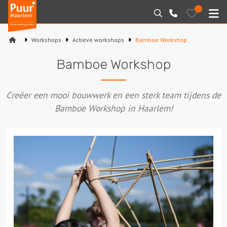
Puur*
Bewaarde
Zoeken
023-
uitjes
Haarlem
M
2210130
bedrijfsuitjes
Workshops
Actieve workshops
Bamboe Workshop
Home
Bamboe Workshop
Arrangementen
Creëer een mooi bouwwerk en een sterk team tijdens de
Varen
Bamboe Workshop in Haarlem!
Sport en spel
Workshops
Rondleidingen
Locaties
Feesten