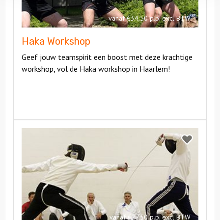
vanaf €34,50 p.p. excl BTW
Haka Workshop
Geef jouw teamspirit een boost met deze krachtige
workshop, vol de Haka workshop in Haarlem!
Bekijk
Workshop
Bekijk
Schermen
Workshop
Schermen
vanaf €27,50 p.p. excl BTW