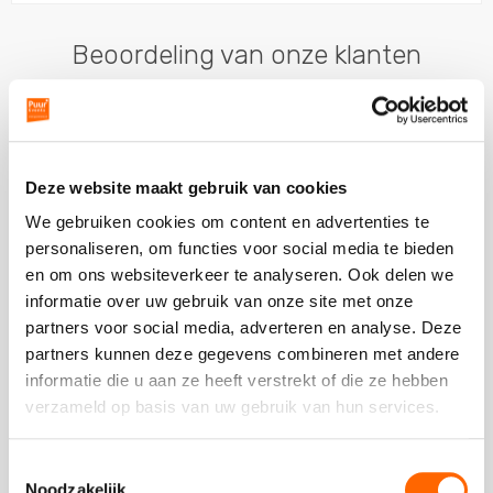
Beoordeling van onze klanten
Deze website maakt gebruik van cookies
Kinderopvang 't Schaapie
We gebruiken cookies om content en advertenties te
Vorige
V
Bamboe Workshop
personaliseren, om functies voor social media te bieden
slide
sl
en om ons websiteverkeer te analyseren. Ook delen we
We hebben de Bamboe Workshop als heel leuk en
informatie over uw gebruik van onze site met onze
goed georganiseerd ervaren. Alles liep soepel en
partners voor social media, adverteren en analyse. Deze
duidelijk, en we hebben
... Lees verder
partners kunnen deze gegevens combineren met andere
Deze
informatie die u aan ze heeft verstrekt of die ze hebben
review
verzameld op basis van uw gebruik van hun services.
kreeg
- Malika Alyoud | Kinderopvang 't Schaapie
als
cijfer
Toestemmingsselectie
Noodzakelijk
een