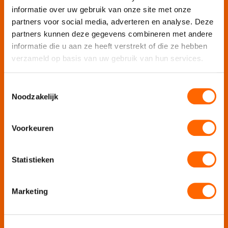
Puur Den Haag
informatie over uw gebruik van onze site met onze
partners voor social media, adverteren en analyse. Deze
Escape Room Mysterium
partners kunnen deze gegevens combineren met andere
Vergaderruimte De Grote Werf
informatie die u aan ze heeft verstrekt of die ze hebben
Vergaderlocatie Rotterdam View
verzameld op basis van uw gebruik van hun services.
Vergaderlocatie Dak van Amsterdam
Mobiele escaperoom De Strijd
Toestemmingsselectie
Noodzakelijk
Wij organiseren jouw
Voorkeuren
Teamuitje
Rondvaart
Statistieken
Groepsuitje
Bedrijfsuitje
Marketing
Teambuilding
Afdelingsuitje
Personeelsuitje