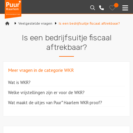
Puur*
Bewaarde
Zoeken
023-
uitjes
Haarlem
M
2210130
bedrijfsuitjes
Veelgestelde vragen
Is een bedrijfsuitje fiscaal aftrekbaar?
Home
Is een bedrijfsuitje fiscaal
Arrangementen
aftrekbaar?
Varen
Meer vragen in de categorie WKR
Sport en spel
Wat is WKR?
Workshops
Welke vrijstellingen zijn er voor de WKR?
Rondleidingen
Wat maakt de uitjes van Puur* Haarlem WKR-proof?
Locaties
Feesten