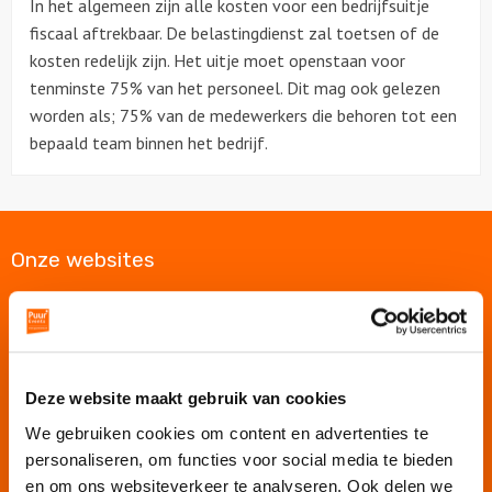
In het algemeen zijn alle kosten voor een bedrijfsuitje
fiscaal aftrekbaar. De belastingdienst zal toetsen of de
Over ons
kosten redelijk zijn. Het uitje moet openstaan voor
tenminste 75% van het personeel. Dit mag ook gelezen
worden als; 75% van de medewerkers die behoren tot een
bepaald team binnen het bedrijf.
Onze websites
Puur Events
Puur Feesten
Puur Uitjes
Deze website maakt gebruik van cookies
Puur Amsterdam
We gebruiken cookies om content en advertenties te
Puur Utrecht
personaliseren, om functies voor social media te bieden
Puur Rotterdam
en om ons websiteverkeer te analyseren. Ook delen we