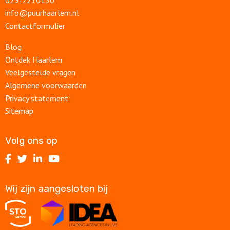
info@puurhaarlem.nl
Contactformulier
Blog
Ontdek Haarlem
Veelgestelde vragen
Algemene voorwaarden
Privacy statement
Sitemap
Volg ons op
Volg
Volg
Volg
Volg
ons
ons
ons
ons
op
op
op
op
Wij zijn aangesloten bij
Facebook
Twitter
LinkedIn
Youtube