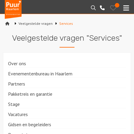
Puur*
Bewaarde
Zoeken
023-
uitjes
Haarlem
M
2210130
bedrijfsuitjes
Veelgestelde vragen
Services
Home
Veelgestelde vragen "Services"
Arrangementen
Varen
Over ons
Sport en spel
Evenementenbureau in Haarlem
Partners
Workshops
Pakketreis en garantie
Rondleidingen
Stage
Vacatures
Locaties
Gidsen en begeleiders
Feesten