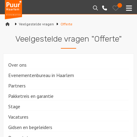
Puur*
Bewaarde
Zoeken
023-
uitjes
Haarlem
M
2210130
bedrijfsuitjes
Veelgestelde vragen
Offerte
Home
Veelgestelde vragen "Offerte"
Arrangementen
Varen
Over ons
Sport en spel
Evenementenbureau in Haarlem
Partners
Workshops
Pakketreis en garantie
Rondleidingen
Stage
Vacatures
Locaties
Gidsen en begeleiders
Feesten