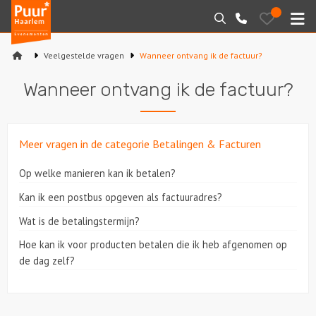
Puur*
Bewaarde
Zoeken
023-
uitjes
Haarlem
M
2210130
bedrijfsuitjes
Veelgestelde vragen
Wanneer ontvang ik de factuur?
Home
Wanneer ontvang ik de factuur?
Arrangementen
Varen
Meer vragen in de categorie Betalingen & Facturen
Sport en spel
Op welke manieren kan ik betalen?
Kan ik een postbus opgeven als factuuradres?
Workshops
Wat is de betalingstermijn?
Rondleidingen
Hoe kan ik voor producten betalen die ik heb afgenomen op
de dag zelf?
Locaties
Feesten