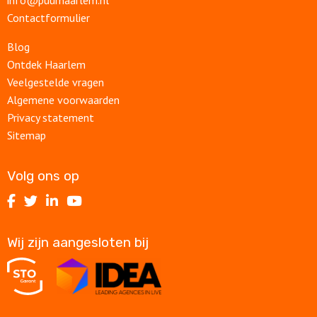
info@puurhaarlem.nl
Contactformulier
Blog
Ontdek Haarlem
Veelgestelde vragen
Algemene voorwaarden
Privacy statement
Sitemap
Volg ons op
Volg
Volg
Volg
Volg
ons
ons
ons
ons
op
op
op
op
Wij zijn aangesloten bij
Facebook
Twitter
LinkedIn
Youtube