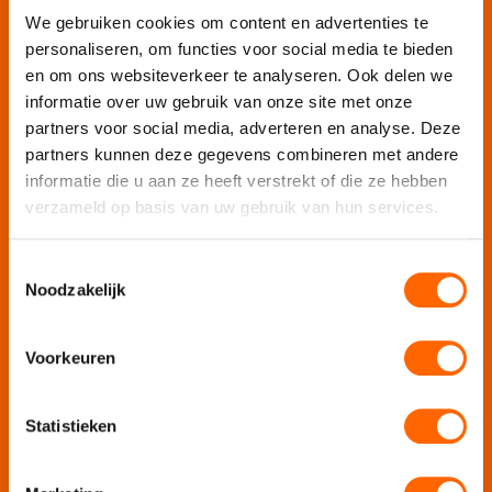
Puur Feesten
We gebruiken cookies om content en advertenties te
personaliseren, om functies voor social media te bieden
Puur Uitjes
en om ons websiteverkeer te analyseren. Ook delen we
Puur Amsterdam
informatie over uw gebruik van onze site met onze
Puur Utrecht
partners voor social media, adverteren en analyse. Deze
Puur Rotterdam
partners kunnen deze gegevens combineren met andere
Puur Den Haag
informatie die u aan ze heeft verstrekt of die ze hebben
verzameld op basis van uw gebruik van hun services.
Escape Room Mysterium
Vergaderruimte De Grote Werf
Toestemmingsselectie
Vergaderlocatie Rotterdam View
Noodzakelijk
Vergaderlocatie Dak van Amsterdam
Mobiele escaperoom De Strijd
Voorkeuren
Wij organiseren jouw
Statistieken
Teamuitje