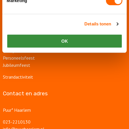
Marketing
Rondvaart
Groepsuitje
Bedrijfsuitje
Details tonen
Teambuilding
Afdelingsuitje
Personeelsuitje
OK
Bedrijfsfeest
Personeelsfeest
Jubileumfeest
Strandactiviteit
Contact en adres
Puur* Haarlem
023-2210130