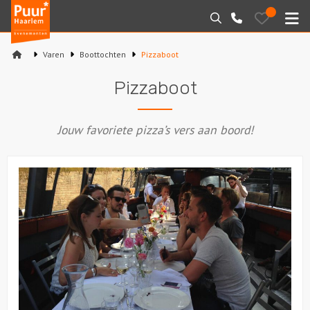
Puur*
Bewaarde
Zoeken
023-
uitjes
Haarlem
M
2210130
bedrijfsuitjes
Varen
Boottochten
Pizzaboot
Home
Pizzaboot
Arrangementen
Jouw favoriete pizza’s vers aan boord!
Varen
Sport en spel
Workshops
Rondleidingen
Locaties
Feesten