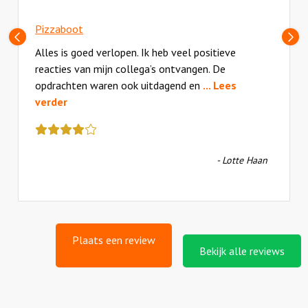
Pizzaboot
Vorige
V
slide
sl
Alles is goed verlopen. Ik heb veel positieve
reacties van mijn collega’s ontvangen. De
opdrachten waren ook uitdagend en
... Lees
verder
Deze
review
kreeg
- Lotte Haan
als
cijfer
een
4.5
Plaats een review
Bekijk alle reviews