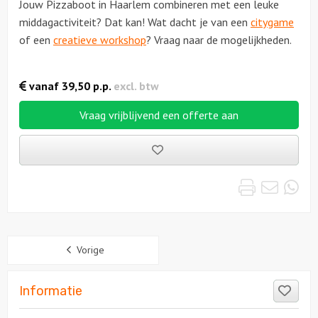
Jouw Pizzaboot in Haarlem combineren met een leuke
middagactiviteit? Dat kan! Wat dacht je van een
citygame
of een
creatieve workshop
? Vraag naar de mogelijkheden.
vanaf
39,50
p.p.
excl. btw
Vraag vrijblijvend een offerte aan
Bewaarde
uitjes
Print
Emai
Wh
Sidebar
Vorige
Like
Informatie