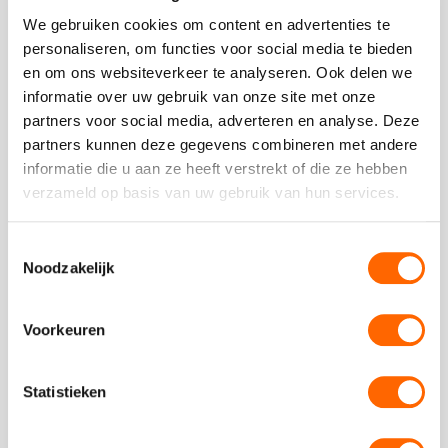
We gebruiken cookies om content en advertenties te
personaliseren, om functies voor social media te bieden
Zijn er borrelhapjes inbegrepen?
en om ons websiteverkeer te analyseren. Ook delen we
informatie over uw gebruik van onze site met onze
partners voor social media, adverteren en analyse. Deze
Beoordeling van onze klanten
partners kunnen deze gegevens combineren met andere
informatie die u aan ze heeft verstrekt of die ze hebben
verzameld op basis van uw gebruik van hun services.
Toestemmingsselectie
Noodzakelijk
Prass advocatuur
Vorige
V
Borrelboot
slide
sl
Voorkeuren
Genoten van de borrelboot op een prachtige luxe
open sloep!
Statistieken
Deze
review
kreeg