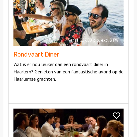
Diner
vanaf €57,50 p.p. excl BTW
Rondvaart Diner
Wat is er nou leuker dan een rondvaart diner in
Haarlem? Genieten van een fantastische avond op de
Haarlemse grachten.
Bekijk
Floating
Bekijk
Dinner
Floating
Dinner