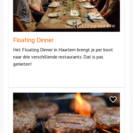
vanaf €69,50 p.p. excl BTW
Floating Dinner
Het Floating Dinner in Haarlem brengt je per boot
naar drie verschillende restaurants. Dat is pas
genieten!
Bekijk
BBQ
Bekijk
Boot
BBQ
Boot