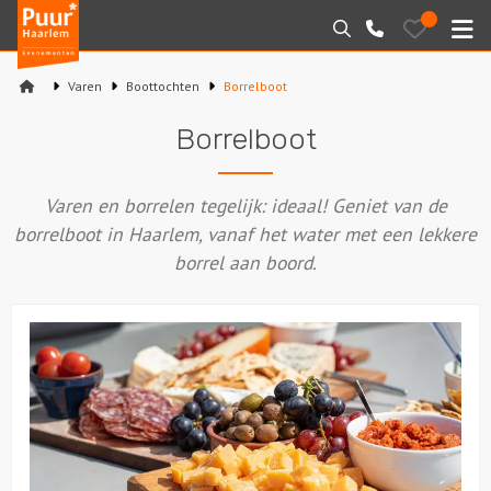
Puur*
Bewaarde
Zoeken
023-
uitjes
Haarlem
M
2210130
bedrijfsuitjes
Varen
Boottochten
Borrelboot
Home
Borrelboot
Arrangementen
Varen en borrelen tegelijk: ideaal! Geniet van de
Varen
borrelboot in Haarlem, vanaf het water met een lekkere
borrel aan boord.
Sport en spel
Workshops
Rondleidingen
Locaties
Feesten