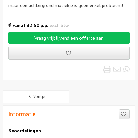
maar een achtergrond muziekje is geen enkel probleem!
vanaf
32,50
p.p.
excl. btw
Vraag vrijblijvend een offerte aan
Bewaarde
uitjes
Print
Emai
Wh
Sidebar
Vorige
Like
Informatie
Beoordelingen