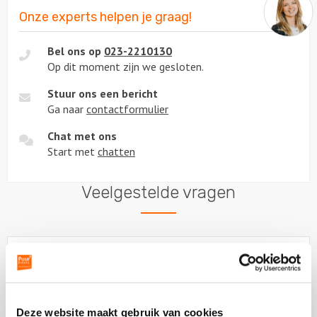
Onze experts helpen je graag!
Bel ons op
023-2210130
Op dit moment zijn we gesloten.
Stuur ons een bericht
Ga naar
contactformulier
Chat met ons
Start met
chatten
Veelgestelde vragen
Wat is het start- en eindpunt van de
borrelboot?
Wat is de route van de vaart?
Deze website maakt gebruik van cookies