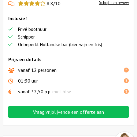
View
Schrijf een review
8.8/10
more
Inclusief
reviews
Privé boothuur
Schipper
Onbeperkt Hollandse bar (bier, wijn en fris)
Prijs en details
vanaf 12 personen
01:30 uur
vanaf
32,50
p.p.
excl. btw
Vraag vrijblijvende een offerte aan