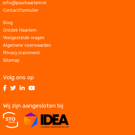
info@puurhaarlem.nl
Contactformulier
Blog
Ontdek Haarlem
Veelgestelde vragen
Algemene voorwaarden
Privacy statement
Sitemap
Volg ons op
Volg
Volg
Volg
Volg
ons
ons
ons
ons
op
op
op
op
Wij zijn aangesloten bij
Facebook
Twitter
LinkedIn
Youtube