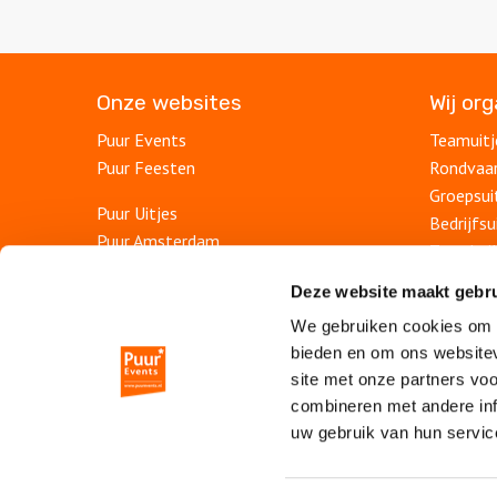
Onze websites
Wij or
Puur Events
Teamuitj
Puur Feesten
Rondvaa
Groepsui
Puur Uitjes
Bedrijfsu
Puur Amsterdam
Teambuil
Puur Utrecht
Afdelings
Deze website maakt gebru
Puur Rotterdam
Personee
Puur Den Haag
We gebruiken cookies om c
Bedrijfs
bieden en om ons websitev
Escape Room Mysterium
Personee
site met onze partners vo
Vergaderruimte De Grote Werf
Jubileum
combineren met andere inf
Vergaderlocatie Rotterdam View
uw gebruik van hun servic
Vergaderlocatie Dak van Amsterdam
Strandact