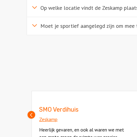
Op welke locatie vindt de Zeskamp plaat
Moet je sportief aangelegd zijn om mee 
SMO Verdihuis
Vorige
Zeskamp
slide
oed
Heerlijk gevaren, en ook al waren we met
lle
een grote groep de ruimte was precies