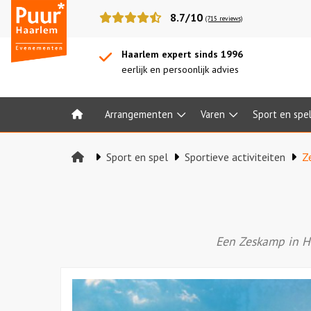
Puur*
8.7/10
(715 reviews)
Haarlem
bedrijfsuitjes
Haarlem expert sinds 1996
eerlijk en persoonlijk advies
Arrangementen
Varen
Sport en spe
Home
Sport en spel
Sportieve activiteiten
Z
Een Zeskamp in Ha