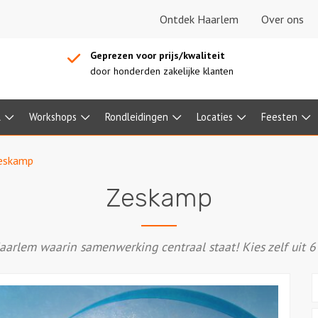
Ontdek Haarlem
Over ons
Geprezen voor prijs/kwaliteit
door honderden zakelijke klanten
l
Workshops
Rondleidingen
Locaties
Feesten
eskamp
Zeskamp
arlem waarin samenwerking centraal staat! Kies zelf uit 6 l