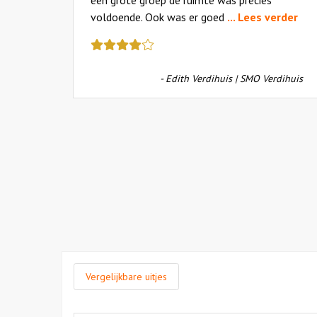
voldoende. Ook was er goed
... Lees verder
Deze
review
kreeg
Bakkum
- Edith Verdihuis | SMO Verdihuis
als
cijfer
een
4.5
Vergelijkbare uitjes