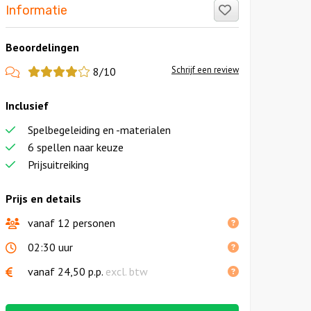
Like!
Informatie
Beoordelingen
View
Schrijf een review
8/10
more
Inclusief
reviews
Spelbegeleiding en -materialen
6 spellen naar keuze
Prijsuitreiking
Prijs en details
vanaf 12 personen
02:30 uur
vanaf
24,50
p.p.
excl. btw