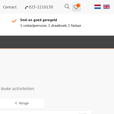
Bewaarde
Zoeken
Contact
023-2210130
uitjes
Snel en goed geregeld
1 contactpersoon, 1 draaiboek, 1 factuur
euke activiteiten.
Sidebar
Vorige