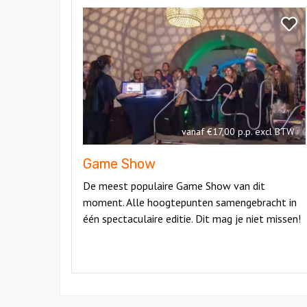
Bekijk
Game
Bekij
Show
Gam
Show
vanaf €17,00 p.p. excl BTW
Game Show
De meest populaire Game Show van dit
moment. Alle hoogtepunten samengebracht in
één spectaculaire editie. Dit mag je niet missen!