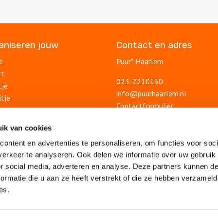
ganiseren jouw
Contact en adres
e
Puur* Haarlem
rt
023-2210130
tje
info@puurhaarlem.nl
itje
Contactformulier
ding
uitje
Blog
ik van cookies
lsuitje
Ontdek Haarlem
ontent en advertenties te personaliseren, om functies voor soci
Veelgestelde vragen
feest
erkeer te analyseren. Ook delen we informatie over uw gebruik
Algemene voorwaarden
lsfeest
or social media, adverteren en analyse. Deze partners kunnen 
Privacy statement
feest
ormatie die u aan ze heeft verstrekt of die ze hebben verzameld
Sitemap
es.
iviteit