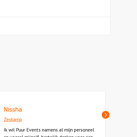
Nissha
Zeska
Volgende
Zeskamp
slide
Erg le
Ik wil Puur Events namens al mijn personeel
enthou
en vooral mijzelf, hartelijk danken voor een
gerege