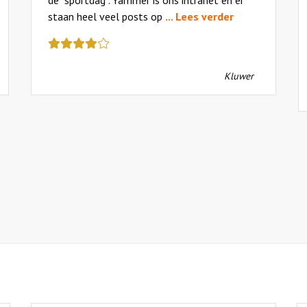
staan heel veel posts op
... Lees verder
Deze
review
kreeg
Kluwer
als
cijfer
een
4.5