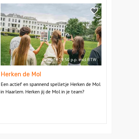
kijk
erken
Bekijk
e
Herken
ol
de
Mol
vanaf €19,50 p.p. excl BTW
Herken de Mol
Een actief en spannend spelletje Herken de Mol
in Haarlem. Herken jij de Mol in je team?