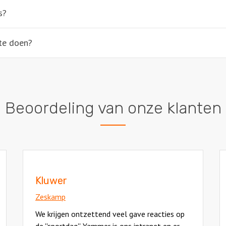
s?
te doen?
Beoordeling van onze klanten
Kluwer
Zeskamp
We krijgen ontzettend veel gave reacties op
de ''sportdag''. Yammer is ons intranet en er