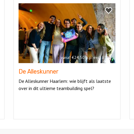
Bekijk
Be
De
H
k
Bekijk
Alleskunner
d
e
De
M
Alleskunner
vanaf €24,50 p.p. excl BTW
De Alleskunner
De Alleskunner Haarlem: wie blijft als laatste
over in dit ultieme teambuilding spel?