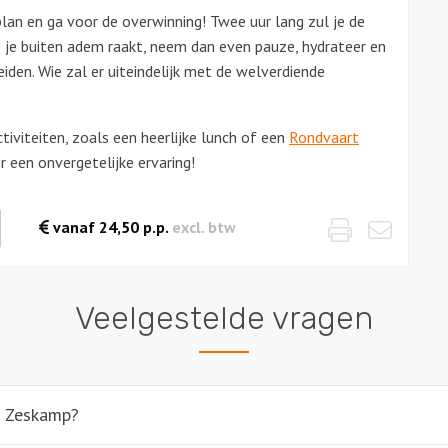
lan en ga voor de overwinning! Twee uur lang zul je de
s je buiten adem raakt, neem dan even pauze, hydrateer en
eiden. Wie zal er uiteindelijk met de welverdiende
viteiten, zoals een heerlijke lunch of een
Rondvaart
 een onvergetelijke ervaring!
Print
Emai
waarde
vanaf
24,50
p.p.
excl. btw
es
Veelgestelde vragen
e Zeskamp?