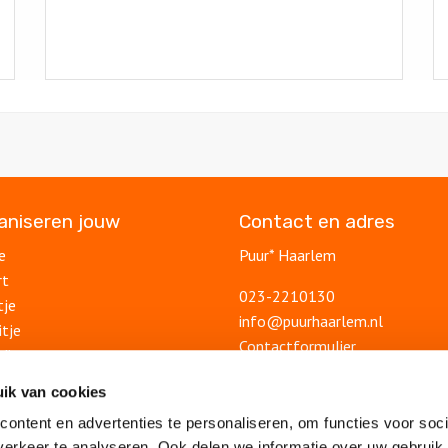
ganiseren jouw
Contact en adres
e
Puur* Haarlem
rt
023-2210130
tje
info@puurhaarlem.nl
itje
Contactformulier
ding
uitje
Blog
ik van cookies
lsuitje
Ontdek Haarlem
ontent en advertenties te personaliseren, om functies voor soci
Veelgestelde vragen
feest
erkeer te analyseren. Ook delen we informatie over uw gebruik