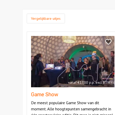
Vergelijkbare uitjes
Bekijk
Game
Bekij
Show
Gam
Show
vanaf €17,00 p.p. excl BTW
Game Show
De meest populaire Game Show van dit
moment. Alle hoogtepunten samengebracht in
één spectaculaire editie. Dit mag je niet missen!