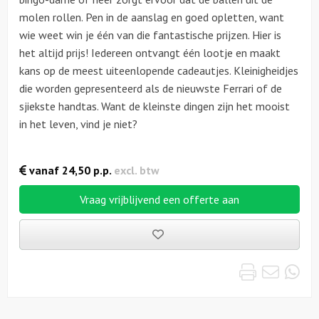
molen rollen. Pen in de aanslag en goed opletten, want
wie weet win je één van die fantastische prijzen. Hier is
het altijd prijs! Iedereen ontvangt één lootje en maakt
kans op de meest uiteenlopende cadeautjes. Kleinigheidjes
die worden gepresenteerd als de nieuwste Ferrari of de
sjiekste handtas. Want de kleinste dingen zijn het mooist
in het leven, vind je niet?
vanaf
24,50
p.p.
excl. btw
Vraag vrijblijvend een offerte aan
Bewaarde
uitjes
Print
Emai
Wh