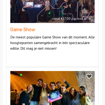
vanaf €17,00 p.p. excl BTW
Game Show
De meest populaire Game Show van dit moment. Alle
hoogtepunten samengebracht in één spectaculaire
editie. Dit mag je niet missen!
Bekijk
De
Bekijk
Alleskunner
De
Alleskunner