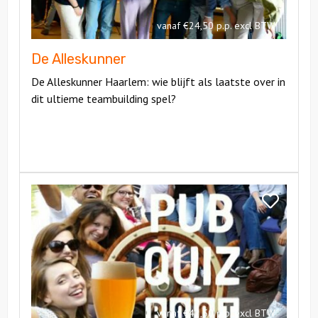
vanaf €24,50 p.p. excl BTW
De Alleskunner
De Alleskunner Haarlem: wie blijft als laatste over in
dit ultieme teambuilding spel?
Bekijk
Pubquiz
Bekijk
Boot
Pubquiz
Boot
vanaf €42,50 p.p. excl BTW