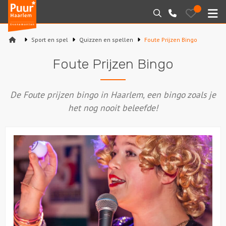
Puur*
Bewaarde
Zoeken
023-
uitjes
Haarlem
M
2210130
bedrijfsuitjes
Sport en spel
Quizzen en spellen
Foute Prijzen Bingo
Home
Foute Prijzen Bingo
Arrangementen
De Foute prijzen bingo in Haarlem, een bingo zoals je
Varen
het nog nooit beleefde!
Sport en spel
Workshops
Rondleidingen
Locaties
Feesten