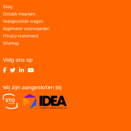
Blog
Ontdek Haarlem
Veelgestelde vragen
Algemene voorwaarden
Privacy statement
Sitemap
Volg ons op
Volg
Volg
Volg
Volg
ons
ons
ons
ons
op
op
op
op
Wij zijn aangesloten bij
Facebook
Twitter
LinkedIn
Youtube