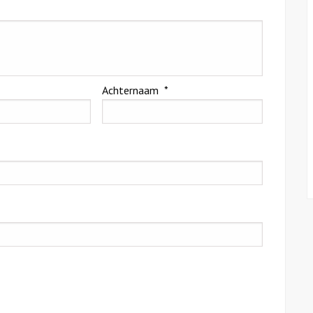
l
Achternaam
*