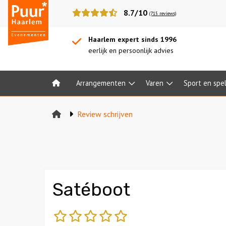
Puur*
8.7/10
(715 reviews)
Haarlem
bedrijfsuitjes
Haarlem expert sinds 1996
eerlijk en persoonlijk advies
Arrangementen
Varen
Sport en spe
Home
Review schrijven
Satéboot
slecht
matig
gemiddeld
goed
fantastisch