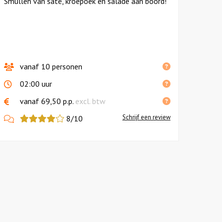
Smullen van saté, kroepoek en salade aan boord!
vanaf 10 personen
02:00 uur
vanaf 69,50 p.p.
excl. btw
View
Schrijf een review
8/10
more
reviews