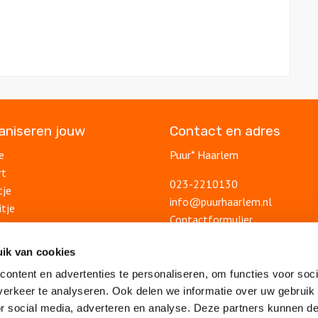
ganiseren jouw
Contact en adres
e
Puur* Haarlem
rt
023-2210130
tje
info@puurhaarlem.nl
itje
Contactformulier
ding
uitje
Blog
ik van cookies
lsuitje
Ontdek Haarlem
ontent en advertenties te personaliseren, om functies voor soci
Veelgestelde vragen
feest
erkeer te analyseren. Ook delen we informatie over uw gebruik
Algemene voorwaarden
lsfeest
or social media, adverteren en analyse. Deze partners kunnen 