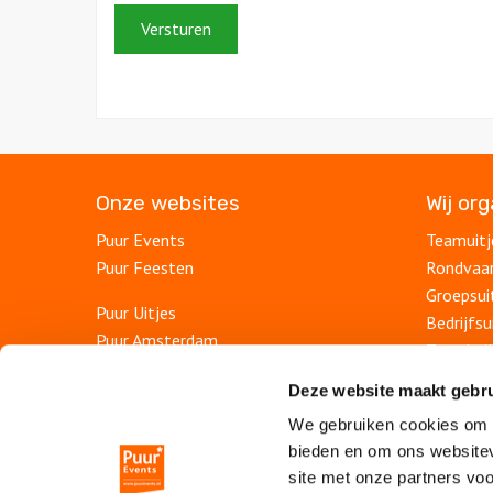
Onze websites
Wij or
Puur Events
Teamuitj
Puur Feesten
Rondvaa
Groepsui
Puur Uitjes
Bedrijfsu
Puur Amsterdam
Teambuil
Puur Utrecht
Afdelings
Deze website maakt gebru
Puur Rotterdam
Personee
Puur Den Haag
We gebruiken cookies om c
Bedrijfs
bieden en om ons websitev
Escape Room Mysterium
Personee
site met onze partners vo