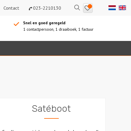
Bewaarde
Zoeken
Contact
023-2210130
uitjes
Snel en goed geregeld
1 contactpersoon, 1 draaiboek, 1 factuur
Satéboot