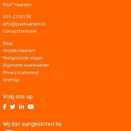
Puur* Haarlem
023-2210130
info@puurhaarlem.nl
Contactformulier
Blog
Ontdek Haarlem
Veelgestelde vragen
Algemene voorwaarden
Privacy statement
Sitemap
Volg ons op
Volg
Volg
Volg
Volg
ons
ons
ons
ons
op
op
op
op
Wij zijn aangesloten bij
Facebook
Twitter
LinkedIn
Youtube