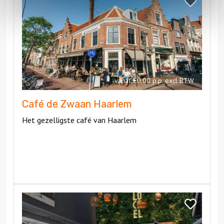
Bekijk
de
Café
Zwaan
de
Haarlem
Zwaan
Haarlem
vanaf €0,00 p.p. excl BTW
Café de Zwaan Haarlem
Het gezelligste café van Haarlem
Bekijk
Locael
Bekijk
Centraal
Locael