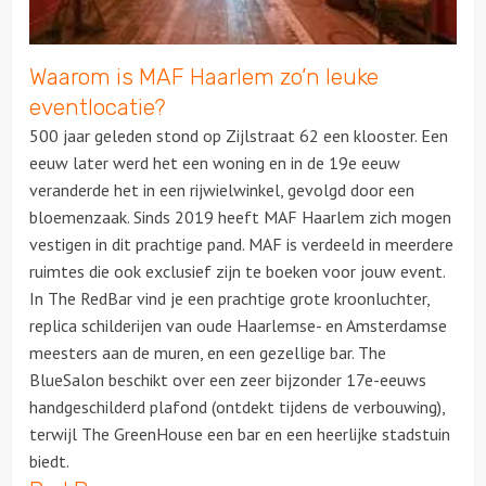
Over ons
Waarom is MAF Haarlem zo’n leuke
eventlocatie?
500 jaar geleden stond op Zijlstraat 62 een klooster. Een
eeuw later werd het een woning en in de 19e eeuw
veranderde het in een rijwielwinkel, gevolgd door een
bloemenzaak. Sinds 2019 heeft MAF Haarlem zich mogen
vestigen in dit prachtige
pand. MAF is verdeeld in meerdere
ruimtes die ook exclusief zijn te boeken voor jouw event.
I
n The RedBar vind je een prachtige grote kroonluchter,
replica schilderijen van oude Haarlemse- en Amsterdamse
meesters aan de muren, en een gezellige bar. The
BlueSalon beschikt over een zeer bijzonder 17e-eeuws
handgeschilderd plafond (ontdekt tijdens de verbouwing),
terwijl The GreenHouse een bar en een heerlijke stadstuin
biedt.