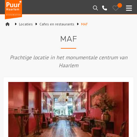
Puur*
Bewaarde
Zoeken
023-
uitjes
Haarlem
M
2210130
bedrijfsuitjes
Locaties
Cafes en restaurants
MAF
Home
MAF
Arrangementen
Prachtige locatie in het monumentale centrum van
Varen
Haarlem
Sport en spel
Workshops
Rondleidingen
Locaties
Feesten