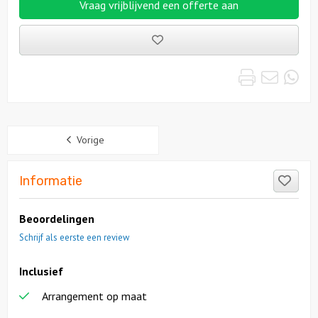
Vraag vrijblijvend een offerte aan
Bewaarde
uitjes
Print
Emai
Wh
Sidebar
Vorige
Like
Informatie
Beoordelingen
Schrijf als eerste een review
Inclusief
Arrangement op maat