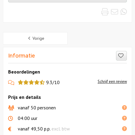
uitjes
Print
Emai
Wh
Sidebar
Vorige
Like
Informatie
Beoordelingen
View
Schrijf een review
9.3/10
more
Prijs en details
reviews
vanaf 50 personen
04:00 uur
vanaf
49,50
p.p.
excl. btw