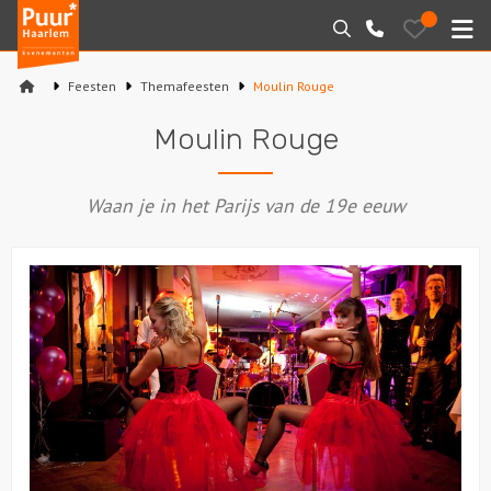
Puur*
Bewaarde
Zoeken
023-
uitjes
Haarlem
M
2210130
bedrijfsuitjes
Feesten
Themafeesten
Moulin Rouge
Home
Moulin Rouge
Arrangementen
Waan je in het Parijs van de 19e eeuw
Varen
Sport en spel
Workshops
Rondleidingen
Locaties
Feesten