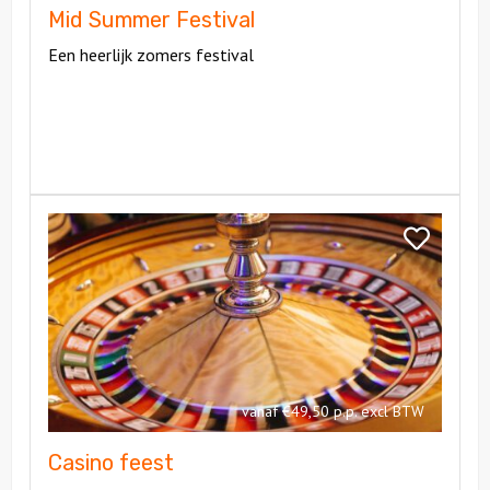
Mid Summer Festival
Een heerlijk zomers festival
Bekijk
Casino
Bekijk
feest
Casino
feest
vanaf €49,50 p.p. excl BTW
Casino feest