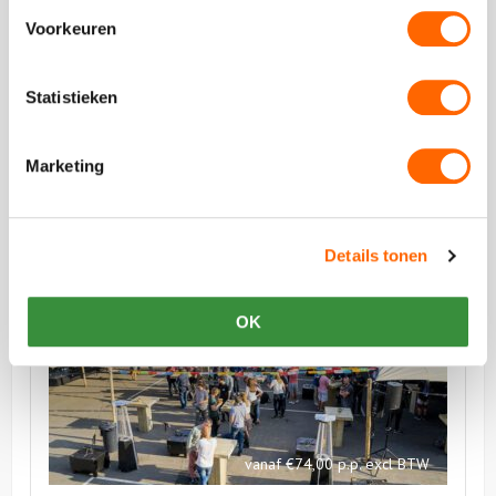
Plaats een review
Voorkeuren
Bekijk alle reviews
Statistieken
Marketing
Vergelijkbare uitjes
Details tonen
Bekijk
Mid
Bekijk
Summer
Mid
OK
Festival
Summer
Festival
vanaf €74,00 p.p. excl BTW