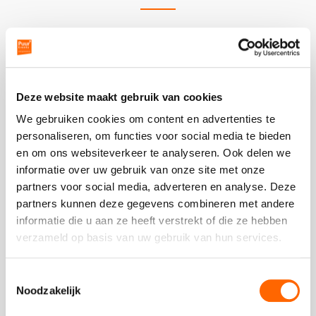
Bouwbedrijf Rijk
Deze website maakt gebruik van cookies
Vorige
V
Moulin Rouge
slide
sl
We gebruiken cookies om content en advertenties te
We hebben een super feest gehad, alleen maar
personaliseren, om functies voor social media te bieden
positieve reacties en de verhalen zullen nog wel
en om ons websiteverkeer te analyseren. Ook delen we
komen! Ik wil jullie
... Lees verder
informatie over uw gebruik van onze site met onze
Deze
partners voor social media, adverteren en analyse. Deze
review
partners kunnen deze gegevens combineren met andere
kreeg
informatie die u aan ze heeft verstrekt of die ze hebben
- Arno | Bouwbedrijf Rijk
als
verzameld op basis van uw gebruik van hun services.
cijfer
een
Toestemmingsselectie
5
Noodzakelijk