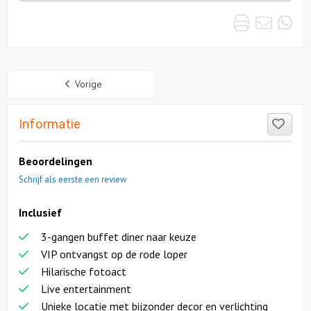
uitjes
Print
Emai
Wh
Sidebar
Vorige
Like
Informatie
Beoordelingen
Schrijf als eerste een review
Inclusief
3-gangen buffet diner naar keuze
VIP ontvangst op de rode loper
Hilarische fotoact
Live entertainment
Unieke locatie met bijzonder decor en verlichting