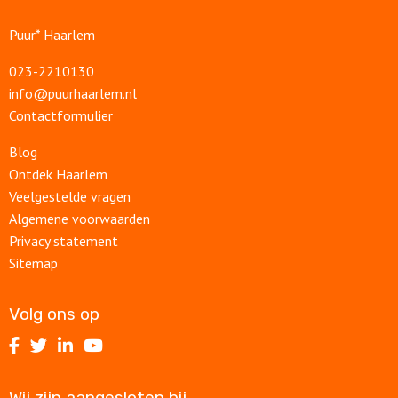
Puur* Haarlem
023-2210130
info@puurhaarlem.nl
Contactformulier
Blog
Ontdek Haarlem
Veelgestelde vragen
Algemene voorwaarden
Privacy statement
Sitemap
Volg ons op
Volg
Volg
Volg
Volg
ons
ons
ons
ons
op
op
op
op
Wij zijn aangesloten bij