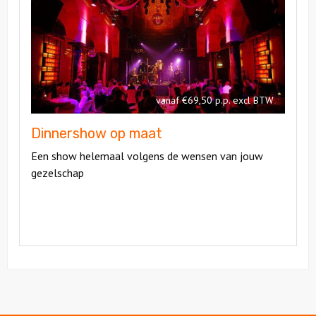
op
Dinnershow
maat
op
maat
vanaf €69,50 p.p. excl BTW
Dinnershow op maat
Een show helemaal volgens de wensen van jouw
gezelschap