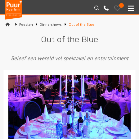
Puur*
Bewaarde
Zoeken
023-
uitjes
Haarlem
M
2210130
bedrijfsuitjes
Feesten
Dinnershows
Out of the Blue
Home
Out of the Blue
Arrangementen
Beleef een wereld vol spektakel en entertainment
Varen
Sport en spel
Workshops
Rondleidingen
Locaties
Feesten