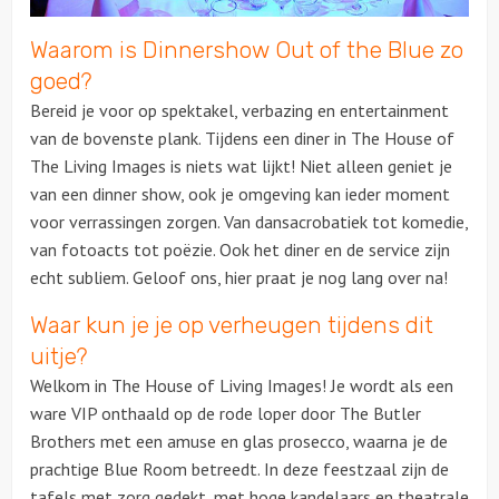
Waarom is Dinnershow Out of the Blue zo
Over ons
goed?
Bereid je voor op spektakel, verbazing en entertainment
van de bovenste plank. Tijdens een diner in The House of
The Living Images is niets wat lijkt! Niet alleen geniet je
van een dinner show, ook je omgeving kan ieder moment
voor verrassingen zorgen. Van dansacrobatiek tot komedie,
van fotoacts tot poëzie. Ook het diner en de service zijn
echt subliem. Geloof ons, hier praat je nog lang over na!
Waar kun je je op verheugen tijdens dit
uitje?
Welkom in The House of Living Images! Je wordt als een
ware VIP onthaald op de rode loper door The Butler
Brothers met een amuse en glas prosecco, waarna je de
prachtige Blue Room betreedt. In deze feestzaal zijn de
tafels met zorg gedekt, met hoge kandelaars en theatrale